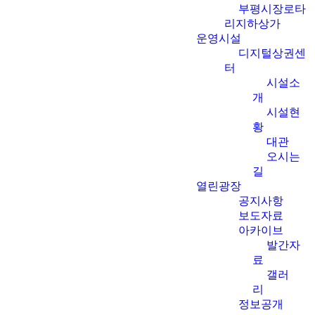
부평시장로타
리지하상가
운영시설
디지털상권센
터
시설소
개
시설현
황
대관
오시는
길
열린광장
공지사항
보도자료
아카이브
발간자
료
갤러
리
정보공개