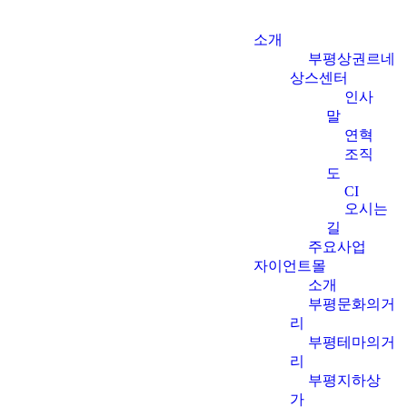
소개
부평상권르네
상스센터
인사
말
연혁
조직
도
CI
오시는
길
주요사업
자이언트몰
소개
부평문화의거
리
부평테마의거
리
부평지하상
가