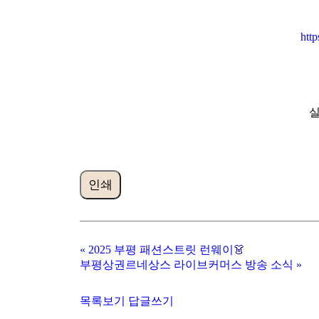
htt
실
인쇄
«
2025 부평 패션스트릿 런웨이👗
부평상권르네상스 라이브커머스 방송 소식
»
목록보기
답글쓰기