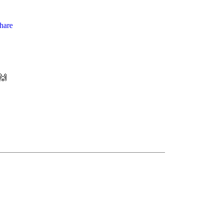
hare
🙌