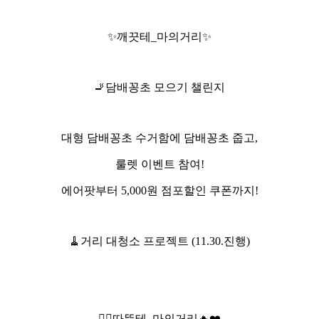
✨
깨끗테_마의거리
✨
🚬
담배꽁초 모으기 챌린지
대형 담배꽁초 수거함에 담배꽁초 줍고,
룰렛 이벤트 참여!
에어팟부터 5,000원 점포할인 쿠폰까지!
🧹
거리 대청소 프로젝트 (11.30.진행)
❤‍🔥
따뜻테_마의거리
‍🔥❤️