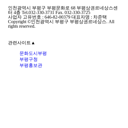
인천광역시 부평구 부평문화로 68 부평상권르네상스센
터 4층 Tel.032-330-3731 Fax. 032-330-3725
사업자 고유번호 : 646-82-00379 대표자명 : 차준택
Copyright ©인천광역시 부평구 부평상권르네상스. All
rights reserved.
관련사이트
▲
문화도시부평
부평구청
부평홍보관