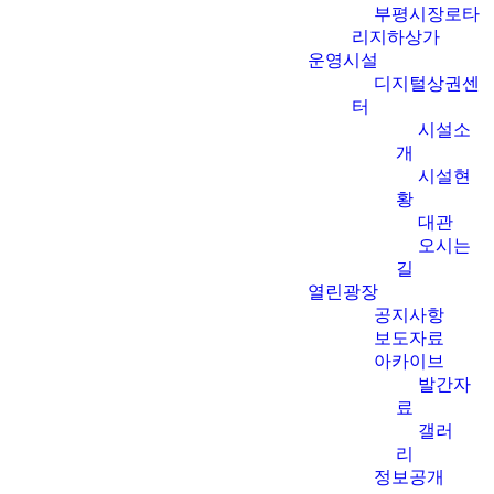
부평시장로타
리지하상가
운영시설
디지털상권센
터
시설소
개
시설현
황
대관
오시는
길
열린광장
공지사항
보도자료
아카이브
발간자
료
갤러
리
정보공개