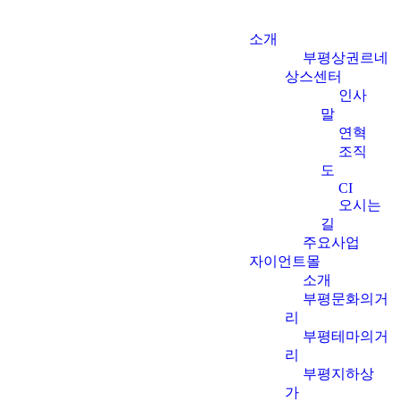
소개
부평상권르네
상스센터
인사
말
연혁
조직
도
CI
오시는
길
주요사업
자이언트몰
소개
부평문화의거
리
부평테마의거
리
부평지하상
가