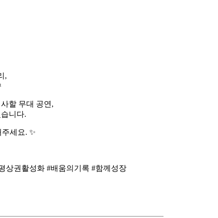
리,

사할 무대 공연,
있습니다.
주세요. ✨
부평상권활성화 #배움의기록 #함께성장