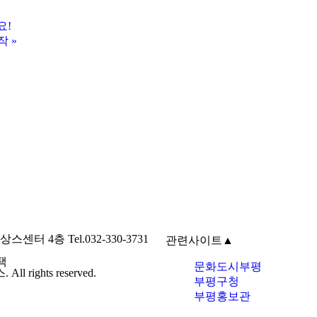
요!
작
»
4층 Tel.032-330-3731
관련사이트
▲
택
문화도시부평
ights reserved.
부평구청
부평홍보관