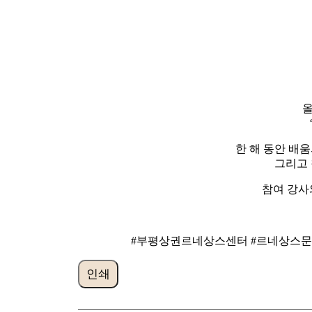
올
한 해 동안 배
그리고 
참여 강사
#부평상권르네상스센터 #르네상스문화
인쇄