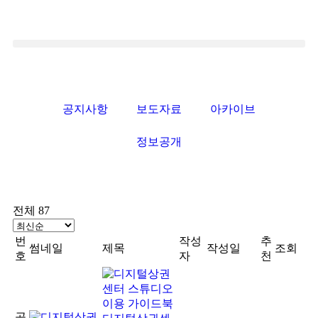
공지사항
보도자료
아카이브
정보공개
전체 87
번
작성
추
썸네일
제목
작성일
조회
호
자
천
공