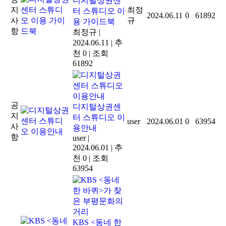
디지털상권센
지
최정
터 스튜디오 이
2024.06.11
0
61892
사
규
용 가이드북
항
최정규
|
2024.06.11
|
추
천 0
|
조회
61892
공
디지털상권센
지
터 스튜디오 이
user
2024.06.01
0
63954
사
용안내
항
user
|
2024.06.01
|
추
천 0
|
조회
63954
KBS <동네 한