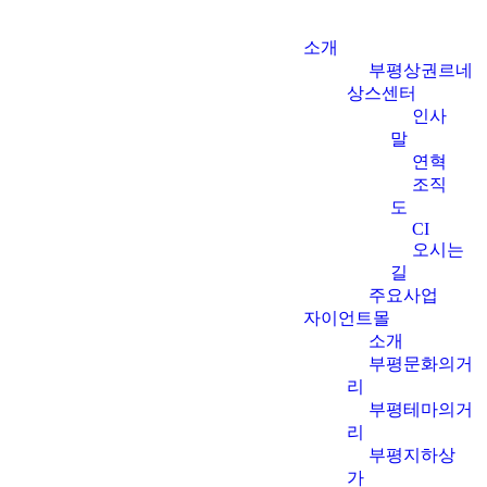
소개
부평상권르네
상스센터
인사
말
연혁
조직
도
CI
오시는
길
주요사업
자이언트몰
소개
부평문화의거
리
부평테마의거
리
부평지하상
가