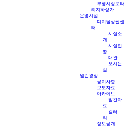
부평시장로타
리지하상가
운영시설
디지털상권센
터
시설소
개
시설현
황
대관
오시는
길
열린광장
공지사항
보도자료
아카이브
발간자
료
갤러
리
정보공개