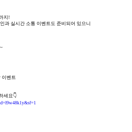
까지!
할인과 실시간 소통 이벤트도 준비되어 있으니
0~
짝 이벤트
하세요👇
_uid=l9w48k1y&sf=1