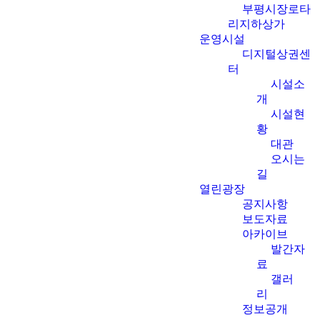
부평시장로타
리지하상가
운영시설
디지털상권센
터
시설소
개
시설현
황
대관
오시는
길
열린광장
공지사항
보도자료
아카이브
발간자
료
갤러
리
정보공개