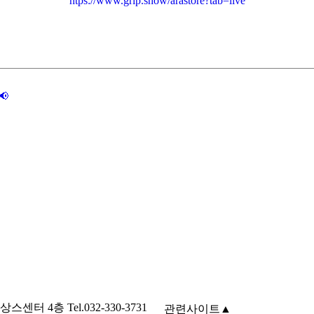
htps://www.grip.show/arastore?tab=live

4층 Tel.032-330-3731
관련사이트
▲