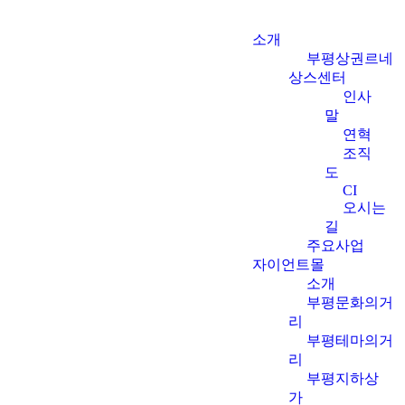
소개
부평상권르네
상스센터
인사
말
연혁
조직
도
CI
오시는
길
주요사업
자이언트몰
소개
부평문화의거
리
부평테마의거
리
부평지하상
가