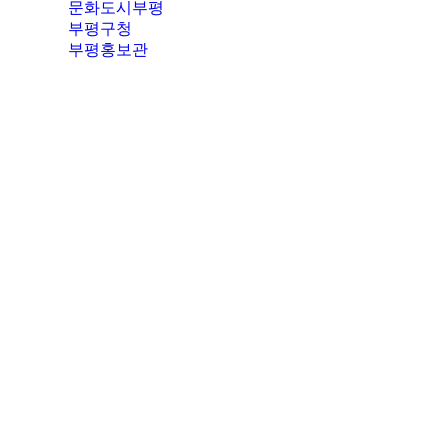
문화도시부평
부평구청
부평홍보관