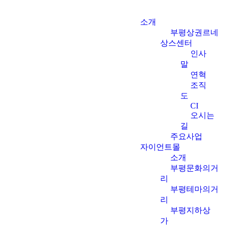
소개
부평상권르네
상스센터
인사
말
연혁
조직
도
CI
오시는
길
주요사업
자이언트몰
소개
부평문화의거
리
부평테마의거
리
부평지하상
가