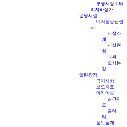
부평시장로타
리지하상가
운영시설
디지털상권센
터
시설소
개
시설현
황
대관
오시는
길
열린광장
공지사항
보도자료
아카이브
발간자
료
갤러
리
정보공개