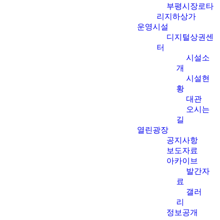
부평시장로타
리지하상가
운영시설
디지털상권센
터
시설소
개
시설현
황
대관
오시는
길
열린광장
공지사항
보도자료
아카이브
발간자
료
갤러
리
정보공개