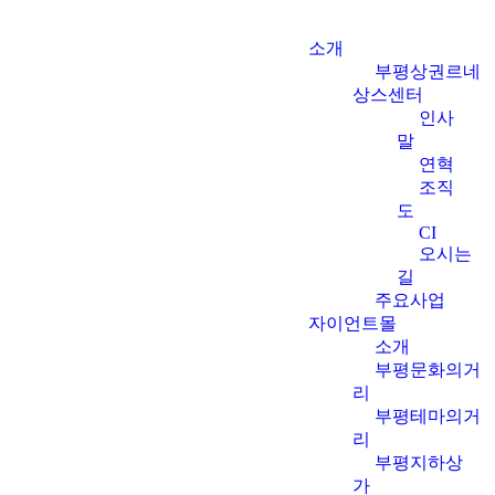
소개
부평상권르네
상스센터
인사
말
연혁
조직
도
CI
오시는
길
주요사업
자이언트몰
소개
부평문화의거
리
부평테마의거
리
부평지하상
가