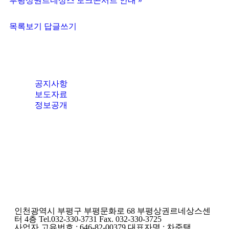
부평상권르네상스 토크콘서트 안내
»
목록보기
답글쓰기
공지사항
보도자료
정보공개
인천광역시 부평구 부평문화로 68 부평상권르네상스센
터 4층 Tel.032-330-3731 Fax. 032-330-3725
사업자 고유번호 : 646-82-00379 대표자명 : 차준택