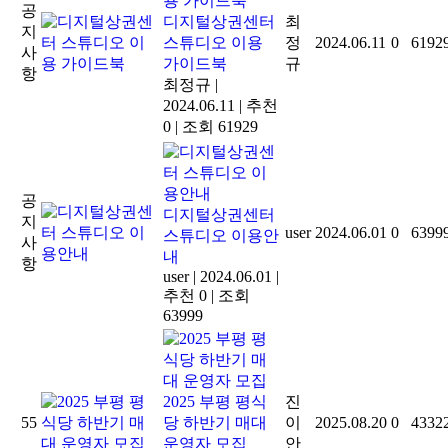
공
디지털상권센터
최
지
스튜디오 이용
정
2024.06.11
0
6192
사
가이드북
규
항
최정규
|
2024.06.11
|
추천
0
|
조회 61929
공
디지털상권센터
지
user
2024.06.01
0
6399
스튜디오 이용안
사
내
항
user
|
2024.06.01
|
추천 0
|
조회
63999
2025 부평 평식
진
55
당 하반기 매대
이
2025.08.20
0
4332
운영자 모집
안