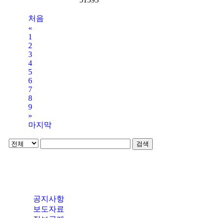
처음
«
1
2
3
4
5
6
7
8
9
»
마지막
검색
공지사항
보도자료