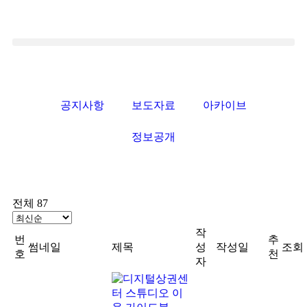
공지사항
보도자료
아카이브
정보공개
전체 87
작
번
추
썸네일
제목
성
작성일
조회
호
천
자