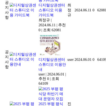
공
디지털상권센터
최
지
스튜디오 이용
정
2024.06.11
0
6208
사
가이드북
규
항
최정규
|
2024.06.11
|
추천
0
|
조회 62081
공
지
디지털상권센터
user
2024.06.01
0
6410
사
스튜디오 이용안
항
내
user
|
2024.06.01
|
추천 0
|
조회
64109
2025 부평 평식
진