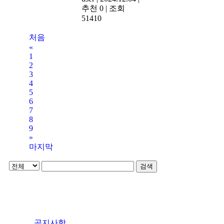
추천 0
|
조회
51410
처음
«
1
2
3
4
5
6
7
8
9
»
마지막
검색
공지사항