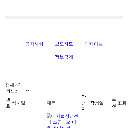
공지사항
보도자료
아카이브
정보공개
전체 87
작
번
추
썸네일
제목
성
작성일
조회
호
천
자