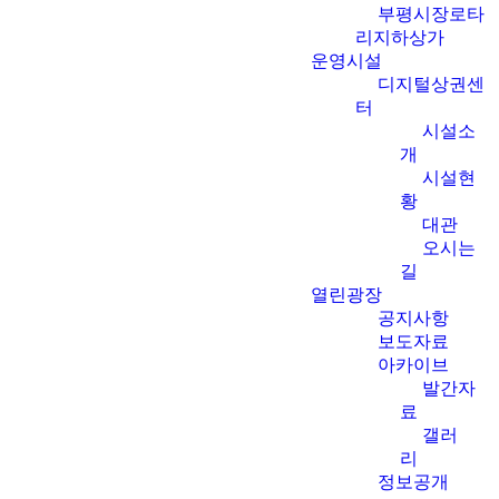
부평시장로타
리지하상가
운영시설
디지털상권센
터
시설소
개
시설현
황
대관
오시는
길
열린광장
공지사항
보도자료
아카이브
발간자
료
갤러
리
정보공개