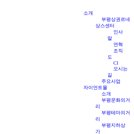
소개
부평상권르네
상스센터
인사
말
연혁
조직
도
CI
오시는
길
주요사업
자이언트몰
소개
부평문화의거
리
부평테마의거
리
부평지하상
가