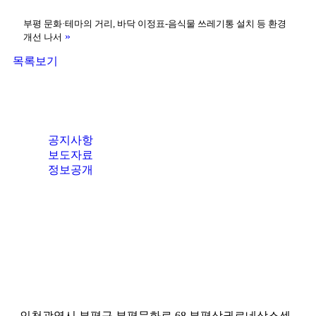
부평 문화·테마의 거리, 바닥 이정표-음식물 쓰레기통 설치 등 환경
»
개선 나서
목록보기
공지사항
보도자료
정보공개
인천광역시 부평구 부평문화로 68 부평상권르네상스센