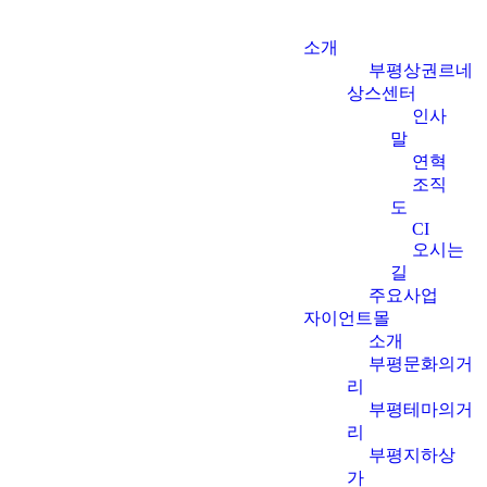
소개
부평상권르네
상스센터
인사
말
연혁
조직
도
CI
오시는
길
주요사업
자이언트몰
소개
부평문화의거
리
부평테마의거
리
부평지하상
가