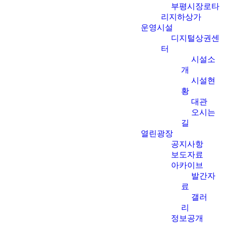
부평시장로타
리지하상가
운영시설
디지털상권센
터
시설소
개
시설현
황
대관
오시는
길
열린광장
공지사항
보도자료
아카이브
발간자
료
갤러
리
정보공개