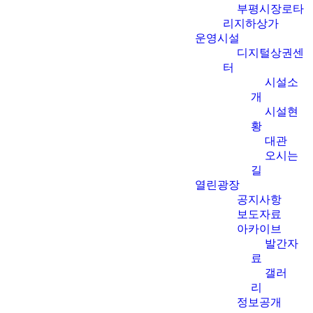
부평시장로타
리지하상가
운영시설
디지털상권센
터
시설소
개
시설현
황
대관
오시는
길
열린광장
공지사항
보도자료
아카이브
발간자
료
갤러
리
정보공개