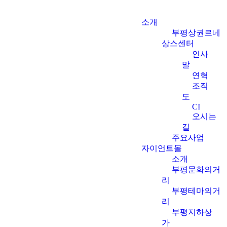
소개
부평상권르네
상스센터
인사
말
연혁
조직
도
CI
오시는
길
주요사업
자이언트몰
소개
부평문화의거
리
부평테마의거
리
부평지하상
가