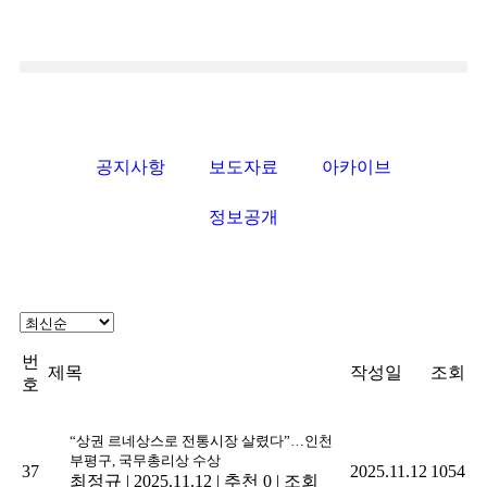
공지사항
보도자료
아카이브
정보공개
번
제목
작성일
조회
호
“상권 르네상스로 전통시장 살렸다”…인천
부평구, 국무총리상 수상
37
2025.11.12
1054
최정규
|
2025.11.12
|
추천 0
|
조회