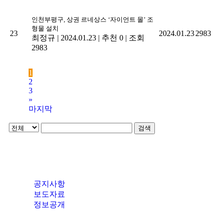
인천부평구, 상권 르네상스 ‘자이언트 몰’ 조
형물 설치
23
2024.01.23
2983
최정규
|
2024.01.23
|
추천 0
|
조회
2983
1
2
3
»
마지막
검색
공지사항
보도자료
정보공개