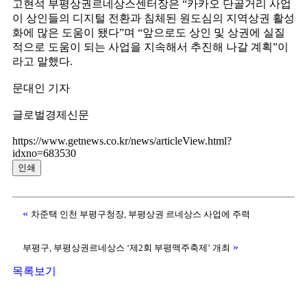
고현석 부평상권르네상스센터장은 “카카오 단골거리 사업
이 상인들의 디지털 전환과 침체된 원도심의 지역상권 활성
화에 많은 도움이 됐다”며 “앞으로도 상인 및 상권에 실질
적으로 도움이 되는 사업을 지속해서 추진해 나갈 계획”이
라고 말했다.
문대인 기자
글로벌경제신문
https://www.getnews.co.kr/news/articleView.html?
idxno=683530
인쇄
«
차준택 인천 부평구청장, 부평상권 르네상스 사업에 주력
»
부평구, 부평상권르네상스 ‘제2회 부평맥주축제’ 개최
목록보기