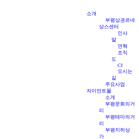
소개
부평상권르네
상스센터
인사
말
연혁
조직
도
CI
오시는
길
주요사업
자이언트몰
소개
부평문화의거
리
부평테마의거
리
부평지하상
가