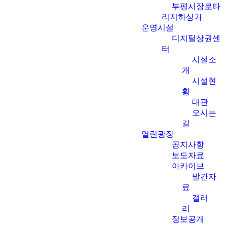
부평시장로타
리지하상가
운영시설
디지털상권센
터
시설소
개
시설현
황
대관
오시는
길
열린광장
공지사항
보도자료
아카이브
발간자
료
갤러
리
정보공개