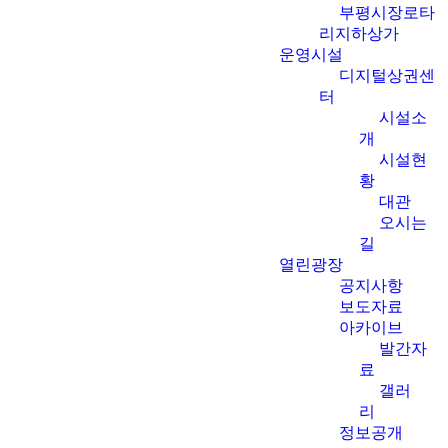
부평시장로타
리지하상가
운영시설
디지털상권센
터
시설소
개
시설현
황
대관
오시는
길
열린광장
공지사항
보도자료
아카이브
발간자
료
갤러
리
정보공개