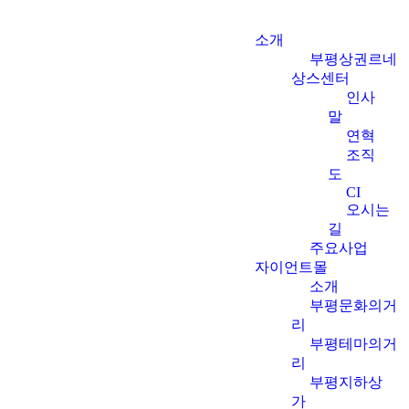
소개
부평상권르네
상스센터
인사
말
연혁
조직
도
CI
오시는
길
주요사업
자이언트몰
소개
부평문화의거
리
부평테마의거
리
부평지하상
가