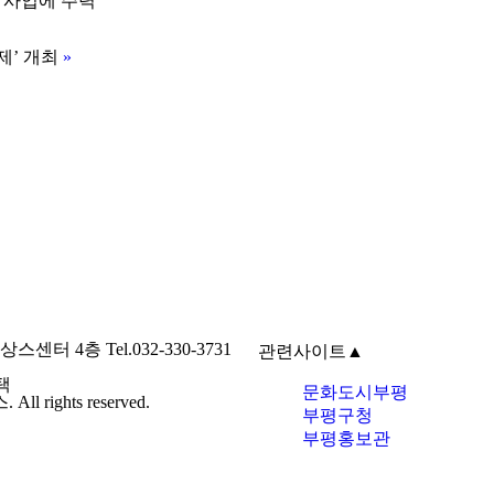
 사업에 주력
제’ 개최
»
4층 Tel.032-330-3731
관련사이트
▲
택
문화도시부평
ights reserved.
부평구청
부평홍보관