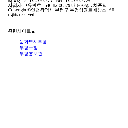
터 4층 Tel.032-330-3731 Fax. 032-330-3725
사업자 고유번호 : 646-82-00379 대표자명 : 차준택
Copyright ©인천광역시 부평구 부평상권르네상스. All
rights reserved.
관련사이트
▲
문화도시부평
부평구청
부평홍보관