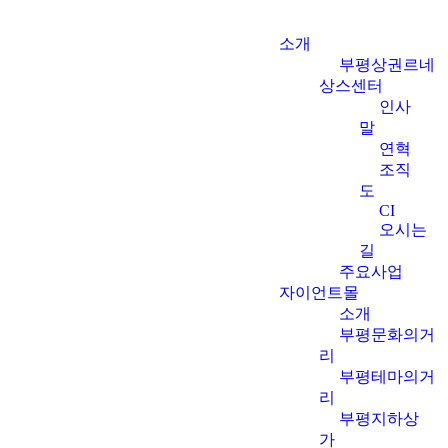
소개
부평상권르네
상스센터
인사
말
연혁
조직
도
CI
오시는
길
주요사업
자이언트몰
소개
부평문화의거
리
부평테마의거
리
부평지하상
가