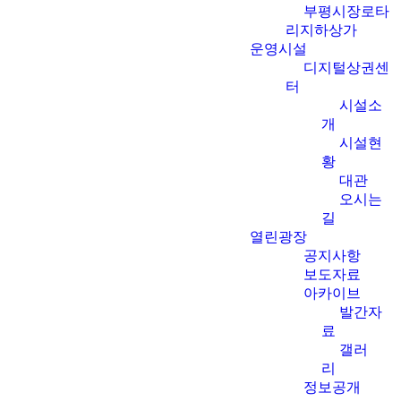
부평시장로타
리지하상가
운영시설
디지털상권센
터
시설소
개
시설현
황
대관
오시는
길
열린광장
공지사항
보도자료
아카이브
발간자
료
갤러
리
정보공개