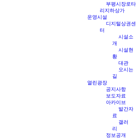
부평시장로타
리지하상가
운영시설
디지털상권센
터
시설소
개
시설현
황
대관
오시는
길
열린광장
공지사항
보도자료
아카이브
발간자
료
갤러
리
정보공개