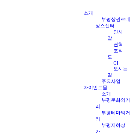
소개
부평상권르네
상스센터
인사
말
연혁
조직
도
CI
오시는
길
주요사업
자이언트몰
소개
부평문화의거
리
부평테마의거
리
부평지하상
가