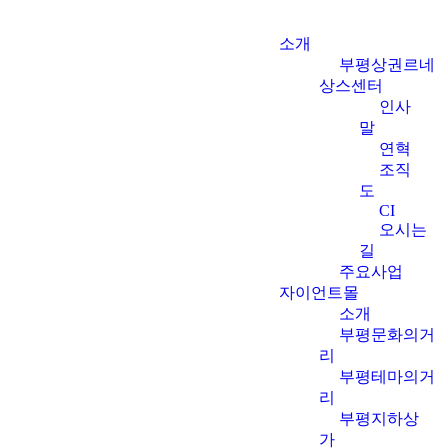
소개
부평상권르네
상스센터
인사
말
연혁
조직
도
CI
오시는
길
주요사업
자이언트몰
소개
부평문화의거
리
부평테마의거
리
부평지하상
가