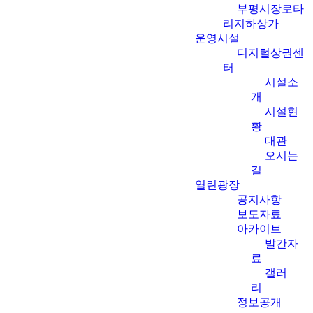
부평시장로타
리지하상가
운영시설
디지털상권센
터
시설소
개
시설현
황
대관
오시는
길
열린광장
공지사항
보도자료
아카이브
발간자
료
갤러
리
정보공개