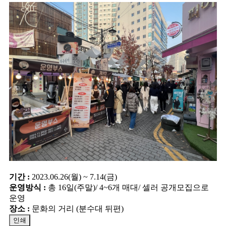
기간 :
2023.06.26(월) ~ 7.14(금)
운영방식 :
총 16일(주말)/ 4~6개 매대/ 셀러 공개모집으로
운영
장소 :
문화의 거리 (분수대 뒤편)
인쇄