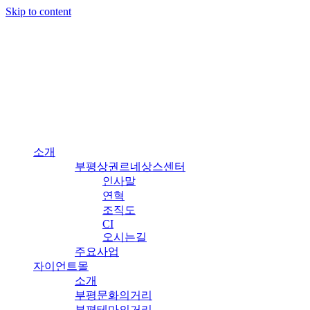
Skip to content
소개
부평상권르네상스센터
인사말
연혁
조직도
CI
오시는길
주요사업
자이언트몰
소개
부평문화의거리
부평테마의거리